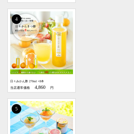
日々みかん酢 270ml ×8本
4,860