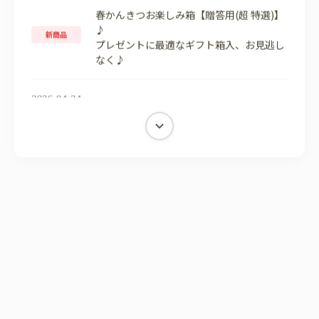
春かんきつお楽しみ箱【贈答用(超 特選)】
♪
新商品
プレゼントに最適なギフト箱入、お見逃し
なく♪
2026.04.24
夏みかんご予約開始♪
青果情報
5月上旬より発送予定、お見逃しなく♪
2026.04.22
南高梅ご予約開始♪
青果情報
6月上旬より発送予定、お見逃しなく♪
2026.04.13
東京商工リサーチ「みかん関連商品通信販
受賞情報
売調査」にて年間売上 第1位を獲得♪