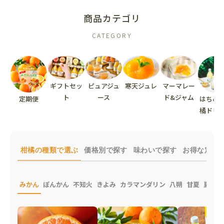
商品カテゴリ
CATEGORY
柑橘
ギフトセッ
ピュアジュ
寒天ジュレ
マーマレー
ト
ース
ド&ジャム
定期便
はちみ
橘ドリ
柑橘の種類で選ぶ
価格別で探す
味わいで探す
お得な定期
みかん
ぽんかん
不知火
きよみ
カラマンダリン
八朔
甘夏
夏みか