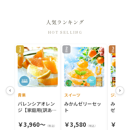
人気ランキング
HOT SELLING
1
2
3
位
位
位
青果
スイーツ
ジュース
バレンシアオレン
みかんゼリーセッ
みかんジ
ジ【家庭用(訳あ
ト
ゼリーセ
り)】5・10kg
￥
3,960～
￥
3,580
￥
3,9
（税込）
（税込）