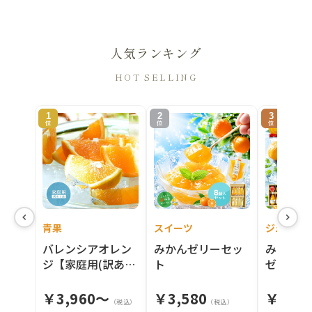
人気ランキング
HOT SELLING
1
2
3
位
位
位
青果
スイーツ
ジュース
バレンシアオレン
みかんゼリーセッ
みかんジ
ジ【家庭用(訳あ
ト
ゼリーセ
り)】5・10kg
￥
3,960～
￥
3,580
￥
3,9
（税込）
（税込）