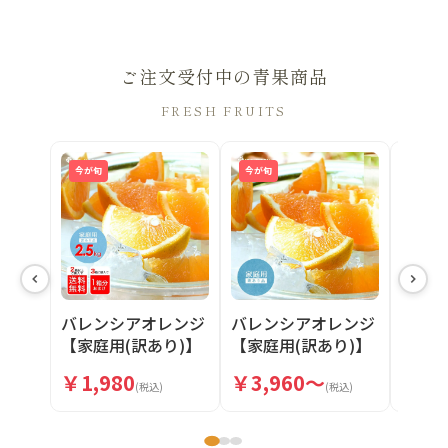
ご注文受付中の青果商品
FRESH FRUITS
今が旬
今が旬
今が旬
バレンシアオレンジ
バレンシアオレンジ
バレ
【家庭用(訳あり)】
【家庭用(訳あり)】
【贈答
5・10kg
2.5kg
5・10
￥3,960～
￥1,980
￥5,
(税込)
(税込)