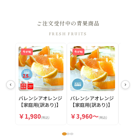
ご注文受付中の青果商品
FRESH FRUITS
今が旬
今が旬
今が旬
バレンシアオレンジ
バレンシアオレンジ
バレ
【家庭用(訳あり)】
【家庭用(訳あり)】
【贈答
5・10kg
2.5kg
5・10
￥3,960～
￥1,980
￥5,
(税込)
(税込)