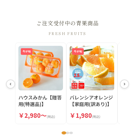
ご注文受付中の青果商品
FRESH FRUITS
今が旬
今が旬
今が旬
バレ
ハウスみかん【贈答
バレンシアオレンジ
【家庭
用(特選品)】
【家庭用(訳あり)】
5・10
2.5kg
￥3,
￥2,980～
￥1,980
(税込)
(税込)