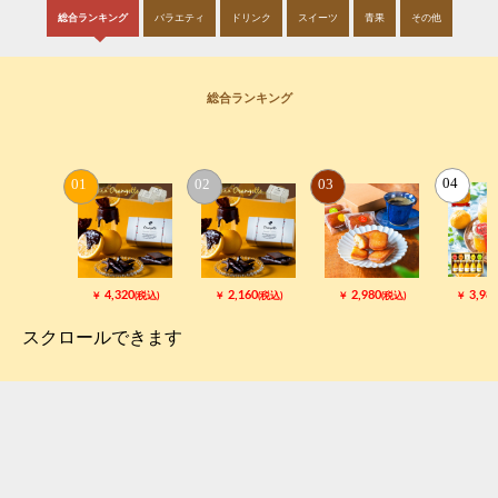
総合ランキング
バラエティ
ドリンク
スイーツ
青果
その他
総合ランキング
4,320
2,160
2,980
3,98
スクロールできます