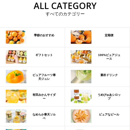
ALL CATEGORY
すべてのカテゴリー
季節のおすすめ
定期便
ギフトセット
100%ピュアジュ
ース
ピュアフルーツ寒
素朴ドリンク
天ジュレ
有田みかんサイダ
うめぴゅあシロッ
ー
プ
なめらか寒天ソル
ピュアなピール
ベ