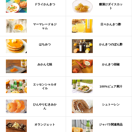
ドライかんきつ
糖漬けダイスカッ
ト
マーマレード＆ジ
日々かんきつ酢
ャム
はちみつ
かんきつのぽん酢
みかん七味
かんきつ胡椒
エッセンシャルオ
100%ピュア果汁
イル
ひんやりむきみか
シュトーレン
ん
オランジェット
ジャバラ関連商品